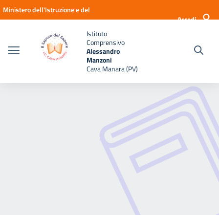
Vai ai contenuti
Vai al menu di navigazione
Vai al footer
Ministero dell'Istruzione e del
Accedi
Merito
Istituto
Comprensivo
Alessandro
Manzoni
Cava Manara (PV)