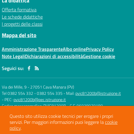
La didattica
Offerta formativa
Le schede didattiche
I progetti delle classi
Mappa del sito
Amministrazione Trasparente
Albo online
Privacy Policy
Note Legali
Dichiarazioni di accessibilità
Gestione cookie
Seguici su:
Via dei Mille, 9
-
27051 Cava Manara (PV)
Tel 0382 554 332 - 0382 554 335
- Mail:
pvic81200b@istruzione.it
- PEC:
pvic81200b@pec.istruzione.it
Codice meccanografico: PVIC81200B
- C.F. 96038970180
Questo sito utilizza cookie tecnici per erogare i propri
servizi.
Per maggiori informazioni puoi leggere la
cookie
Concept & Design by
Designers Italia
policy
.
Sito web realizzato con CMS
SCUOLASTICO