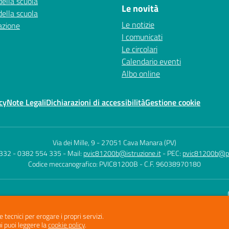
della scuola
Le novità
della scuola
Le notizie
azione
I comunicati
Le circolari
Calendario eventi
Albo online
cy
Note Legali
Dichiarazioni di accessibilità
Gestione cookie
Via dei Mille, 9
-
27051 Cava Manara (PV)
 332 - 0382 554 335
- Mail:
pvic81200b@istruzione.it
- PEC:
pvic81200b@pec
Codice meccanografico: PVIC81200B
- C.F. 96038970180
Sito w
e tecnici per erogare i propri servizi.
i puoi leggere la
cookie policy
.