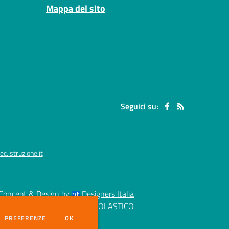
Mappa del sito
Seguici su:
.istruzione.it
Concept & Design by
Designers Italia
eb realizzato con CMS
SCUOLASTICO
DEI COOKIE
PREFERENZE
OK