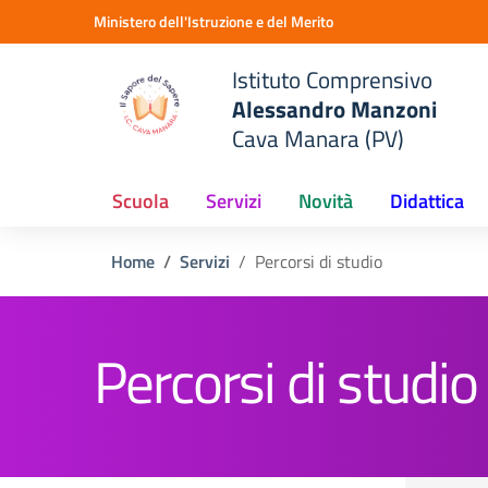
Vai ai contenuti
Vai al menu di navigazione
Vai al footer
Ministero dell'Istruzione e del Merito
Istituto Comprensivo
Alessandro Manzoni
Cava Manara (PV)
Scuola
Servizi
Novità
Didattica
Home
Servizi
Percorsi di studio
Percorsi di studio