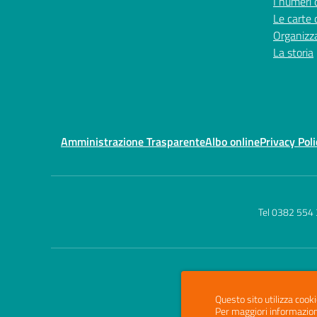
I numeri 
Le carte 
Organizz
La storia
Amministrazione Trasparente
Albo online
Privacy Poli
Tel 0382 554
Questo sito utilizza cooki
Per maggiori informazion