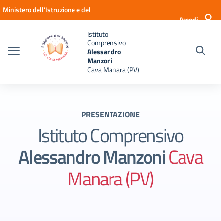
Vai ai contenuti
Vai al menu di navigazione
Vai al footer
Ministero dell'Istruzione e del
Accedi
Merito
Istituto
Comprensivo
Alessandro
Manzoni
Cava Manara (PV)
PRESENTAZIONE
Istituto Comprensivo
Alessandro Manzoni
Cava
Manara (PV)