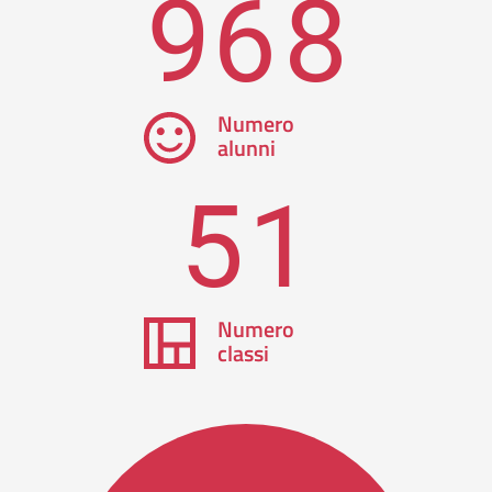
968
Numero
alunni
51
Numero
classi