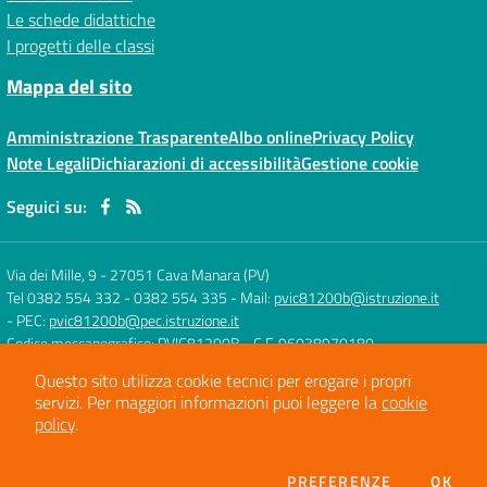
Le schede didattiche
I progetti delle classi
Mappa del sito
Amministrazione Trasparente
Albo online
Privacy Policy
Note Legali
Dichiarazioni di accessibilità
Gestione cookie
Seguici su:
Via dei Mille, 9
-
27051 Cava Manara (PV)
Tel 0382 554 332 - 0382 554 335
- Mail:
pvic81200b@istruzione.it
- PEC:
pvic81200b@pec.istruzione.it
Codice meccanografico: PVIC81200B
- C.F. 96038970180
Questo sito utilizza cookie tecnici per erogare i propri
servizi.
Per maggiori informazioni puoi leggere la
cookie
Concept & Design by
Designers Italia
policy
.
Sito web realizzato con CMS
SCUOLASTICO
DEI COOKIE
PREFERENZE
OK