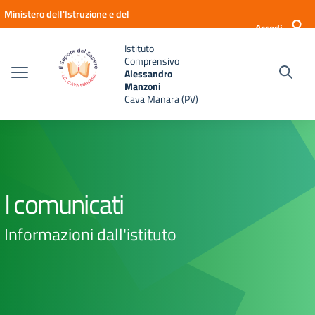
Vai ai contenuti
Vai al menu di navigazione
Vai al footer
Ministero dell'Istruzione e del
Accedi
Merito
Istituto
Comprensivo
Alessandro
Manzoni
Cava Manara (PV)
I comunicati
Informazioni dall'istituto