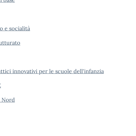
 e socialità
utturato
ici innovativi per le scuole dell'infanzia
E
a Nord