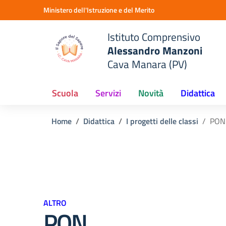
Vai ai contenuti
Vai al menu di navigazione
Vai al footer
Ministero dell'Istruzione e del Merito
Istituto Comprensivo
Alessandro Manzoni
Cava Manara (PV)
Scuola
Servizi
Novità
Didattica
Home
Didattica
I progetti delle classi
PON
ALTRO
PON