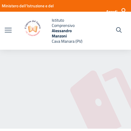
Vai ai contenuti
Vai al menu di navigazione
Vai al footer
Ministero dell'Istruzione e del
Accedi
Merito
Istituto
Comprensivo
Alessandro
Manzoni
Cava Manara (PV)