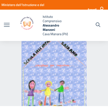
Vai ai contenuti
Vai al menu di navigazione
Vai al footer
Ministero dell'Istruzione e del
Accedi
Merito
Istituto
Comprensivo
Alessandro
Manzoni
Cava Manara (PV)