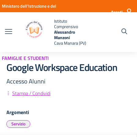
Vai ai contenuti
Vai al menu di navigazione
Vai al footer
Ministero dell'Istruzione e del
Accedi
Merito
Istituto
Comprensivo
Alessandro
Manzoni
Cava Manara (PV)
FAMIGLIE E STUDENTI
Google Workspace Education
Accesso Alunni
Stampa / Condividi
Argomenti
Servizio