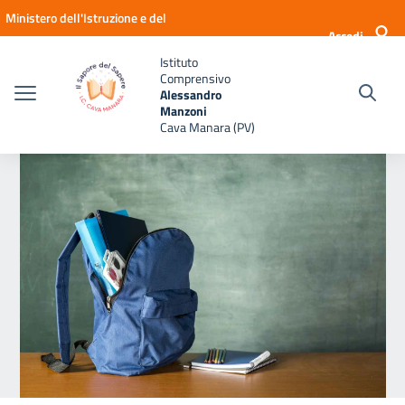
Vai ai contenuti
Vai al menu di navigazione
Vai al footer
Ministero dell'Istruzione e del
Accedi
Merito
Istituto
Comprensivo
Alessandro
Manzoni
Cava Manara (PV)