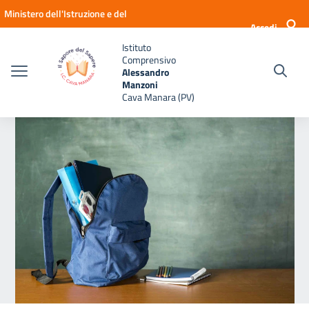
Vai ai contenuti
Vai al menu di navigazione
Vai al footer
Ministero dell'Istruzione e del
Accedi
Merito
Istituto
Comprensivo
Alessandro
Manzoni
Cava Manara (PV)