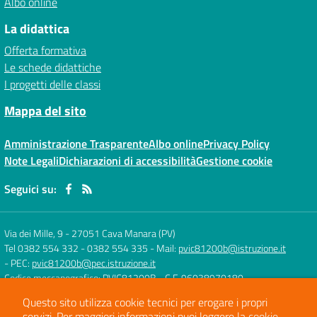
Albo online
La didattica
Offerta formativa
Le schede didattiche
I progetti delle classi
Mappa del sito
Amministrazione Trasparente
Albo online
Privacy Policy
Note Legali
Dichiarazioni di accessibilità
Gestione cookie
Seguici su:
Via dei Mille, 9
-
27051 Cava Manara (PV)
Tel 0382 554 332 - 0382 554 335
- Mail:
pvic81200b@istruzione.it
- PEC:
pvic81200b@pec.istruzione.it
Codice meccanografico: PVIC81200B
- C.F. 96038970180
Questo sito utilizza cookie tecnici per erogare i propri
servizi.
Per maggiori informazioni puoi leggere la
cookie