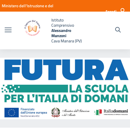
Vai ai contenuti
Vai al menu di navigazione
Vai al footer
Ministero dell'Istruzione e del
Accedi
Merito
Istituto
Comprensivo
Alessandro
Manzoni
Cava Manara (PV)