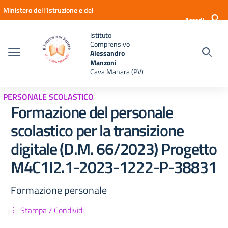
Vai ai contenuti
Vai al menu di navigazione
Vai al footer
Ministero dell'Istruzione e del
Accedi
Merito
Istituto
Comprensivo
Alessandro
Manzoni
Cava Manara (PV)
PERSONALE SCOLASTICO
Formazione del personale
scolastico per la transizione
digitale (D.M. 66/2023) Progetto
M4C1I2.1-2023-1222-P-38831
Formazione personale
Stampa / Condividi