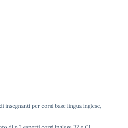
i insegnanti per corsi base lingua inglese,
o di n.2 esperti corsi inglese B2 e C1