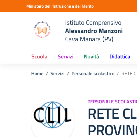
Vai ai contenuti
Vai al menu di navigazione
Vai al footer
Ministero dell'Istruzione e del Merito
Istituto Comprensivo
Alessandro Manzoni
Cava Manara (PV)
Scuola
Servizi
Novità
Didattica
Home
Servizi
Personale scolastico
RETE C
PERSONALE SCOLASTI
RETE CL
PROVINC