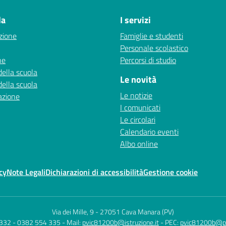
la
I servizi
zione
Famiglie e studenti
Personale scolastico
ne
Percorsi di studio
della scuola
Le novità
della scuola
Le notizie
azione
I comunicati
Le circolari
Calendario eventi
Albo online
cy
Note Legali
Dichiarazioni di accessibilità
Gestione cookie
Via dei Mille, 9
-
27051 Cava Manara (PV)
 332 - 0382 554 335
- Mail:
pvic81200b@istruzione.it
- PEC:
pvic81200b@pec