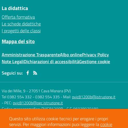
La didattica
Offerta formativa
Le schede didattiche
I progetti delle classi
Mappa del sito
Amministrazione Trasparente
Albo online
Privacy Policy
Note Legali
Dichiarazioni di accessibilità
Gestione cookie
Seguici su:
Via dei Mille, 9
-
27051 Cava Manara (PV)
Tel 0382 554 332 - 0382 554 335
- Mail:
pvic81200b@istruzione.it
- PEC:
pvic81200b@pec.istruzione.it
Codice meccanografico: PVIC81200B
- C.F. 96038970180
Questo sito utilizza cookie tecnici per erogare i propri
servizi.
Per maggiori informazioni puoi leggere la
cookie
Concept & Design by
Designers Italia