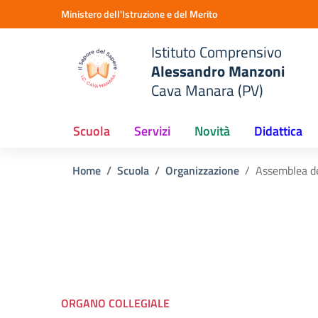
Vai ai contenuti
Vai al menu di navigazione
Vai al footer
Ministero dell'Istruzione e del Merito
Istituto Comprensivo
Alessandro Manzoni
Cava Manara (PV)
Scuola
Servizi
Novità
Didattica
Home
Scuola
Organizzazione
Assemblea de
ORGANO COLLEGIALE