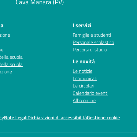
Cava Manara (PV)
la
I servizi
zione
Famiglie e studenti
Personale scolastico
ne
Percorsi di studio
della scuola
Le novità
della scuola
Le notizie
azione
I comunicati
Le circolari
Calendario eventi
Albo online
cy
Note Legali
Dichiarazioni di accessibilità
Gestione cookie