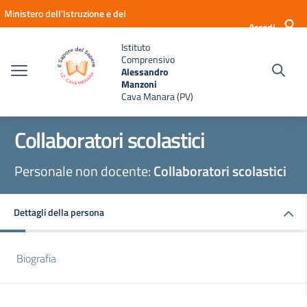
Vai ai contenuti
Vai al menu di navigazione
Vai al footer
Ministero dell'Istruzione e del
Accedi
Merito
Istituto
Comprensivo
Alessandro
Manzoni
Cava Manara (PV)
Collaboratori scolastici
Personale non docente:
Collaboratori scolastici
Dettagli della persona
Biografia