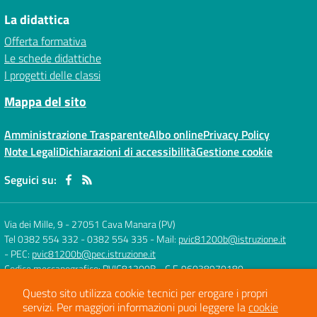
La didattica
Offerta formativa
Le schede didattiche
I progetti delle classi
Mappa del sito
Amministrazione Trasparente
Albo online
Privacy Policy
Note Legali
Dichiarazioni di accessibilità
Gestione cookie
Seguici su:
Via dei Mille, 9
-
27051 Cava Manara (PV)
Tel 0382 554 332 - 0382 554 335
- Mail:
pvic81200b@istruzione.it
- PEC:
pvic81200b@pec.istruzione.it
Codice meccanografico: PVIC81200B
- C.F. 96038970180
Questo sito utilizza cookie tecnici per erogare i propri
servizi.
Per maggiori informazioni puoi leggere la
cookie
Concept & Design by
Designers Italia