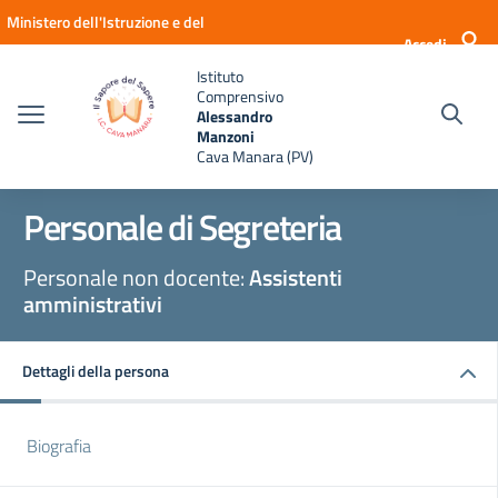
Vai ai contenuti
Vai al menu di navigazione
Vai al footer
Ministero dell'Istruzione e del
Accedi
Merito
Istituto
Comprensivo
Alessandro
Manzoni
Cava Manara (PV)
Personale di Segreteria
Personale non docente:
Assistenti
amministrativi
Dettagli della persona
Biografia