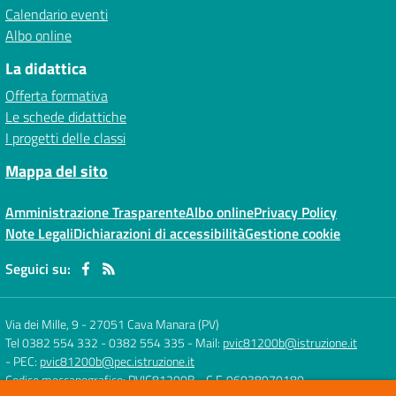
Calendario eventi
Albo online
La didattica
Offerta formativa
Le schede didattiche
I progetti delle classi
Mappa del sito
Amministrazione Trasparente
Albo online
Privacy Policy
Note Legali
Dichiarazioni di accessibilità
Gestione cookie
Seguici su:
Via dei Mille, 9
-
27051 Cava Manara (PV)
Tel 0382 554 332 - 0382 554 335
- Mail:
pvic81200b@istruzione.it
- PEC:
pvic81200b@pec.istruzione.it
Codice meccanografico: PVIC81200B
- C.F. 96038970180