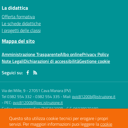
La didattica
Offerta formativa
Le schede didattiche
I progetti delle classi
Mappa del sito
Amministrazione Trasparente
Albo online
Privacy Policy
Note Legali
Dichiarazioni di accessibilità
Gestione cookie
Seguici su:
Via dei Mille, 9
-
27051 Cava Manara (PV)
Tel 0382 554 332 - 0382 554 335
- Mail:
pvic81200b@istruzione.it
- PEC:
pvic81200b@pec.istruzione.it
Codice meccanografico: PVIC81200B
- C.F. 96038970180
Questo sito utilizza cookie tecnici per erogare i propri
servizi.
Per maggiori informazioni puoi leggere la
cookie
Concept & Design by
Designers Italia