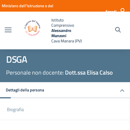
Vai ai contenuti
Vai al menu di navigazione
Vai al footer
Ministero dell'Istruzione e del
Accedi
Merito
Istituto
Comprensivo
Alessandro
Manzoni
Cava Manara (PV)
DSGA
Personale non docente:
Dott.ssa Elisa Calso
Dettagli della persona
Biografia