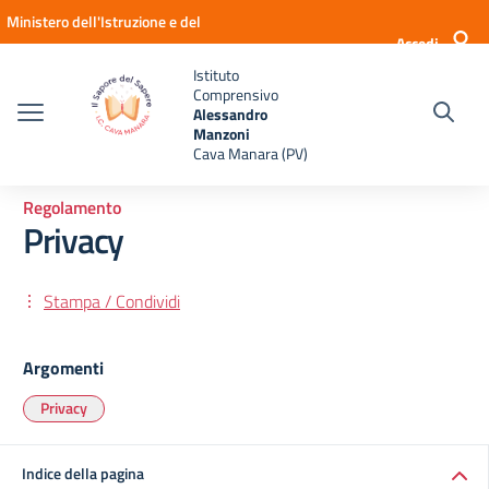
Vai ai contenuti
Vai al menu di navigazione
Vai al footer
Ministero dell'Istruzione e del
Accedi
Merito
Istituto
Comprensivo
Alessandro
Manzoni
Cava Manara (PV)
Regolamento
Privacy
Stampa / Condividi
Argomenti
Privacy
Indice della pagina