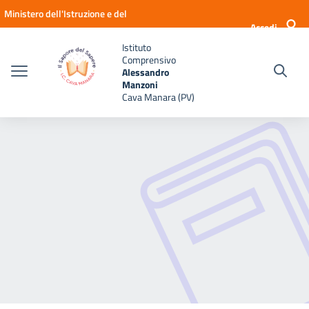
Vai ai contenuti
Vai al menu di navigazione
Vai al footer
Ministero dell'Istruzione e del
Accedi
Merito
Istituto
Comprensivo
Alessandro
Manzoni
Cava Manara (PV)