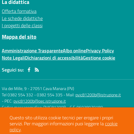
La didattica
Offerta formativa
Le schede didattiche
I progetti delle classi
Mappa del sito
Amministrazione Trasparente
Albo online
Privacy Policy
Note Legali
Dichiarazioni di accessibilità
Gestione cookie
Seguici su:
Via dei Mille, 9
-
27051 Cava Manara (PV)
Tel 0382 554 332 - 0382 554 335
- Mail:
pvic81200b@istruzione.it
- PEC:
pvic81200b@pec.istruzione.it
Codice meccanografico: PVIC81200B
- C.F. 96038970180
Questo sito utilizza cookie tecnici per erogare i propri
servizi.
Per maggiori informazioni puoi leggere la
cookie
Concept & Design by
Designers Italia
policy
.
Sito web realizzato con CMS
SCUOLASTICO