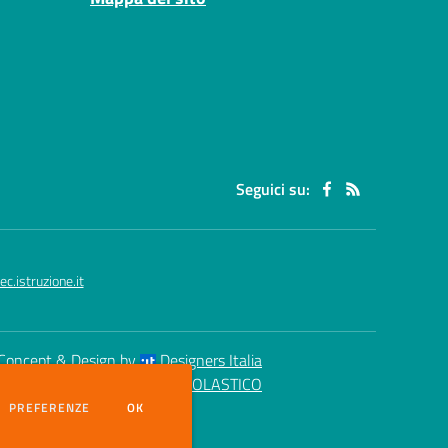
Seguici su:
.istruzione.it
Concept & Design by
Designers Italia
eb realizzato con CMS
SCUOLASTICO
DEI COOKIE
PREFERENZE
OK