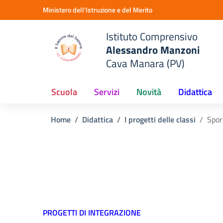
Vai ai contenuti
Vai al menu di navigazione
Vai al footer
Ministero dell'Istruzione e del Merito
Istituto Comprensivo
Alessandro Manzoni
Cava Manara (PV)
Scuola
Servizi
Novità
Didattica
Home
Didattica
I progetti delle classi
Spor
PROGETTI DI INTEGRAZIONE