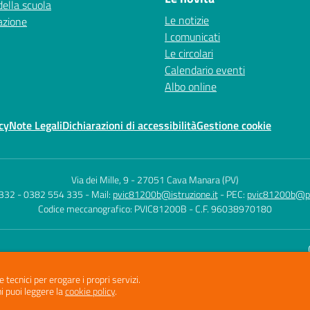
della scuola
Le notizie
azione
I comunicati
Le circolari
Calendario eventi
Albo online
cy
Note Legali
Dichiarazioni di accessibilità
Gestione cookie
Via dei Mille, 9
-
27051 Cava Manara (PV)
 332 - 0382 554 335
- Mail:
pvic81200b@istruzione.it
- PEC:
pvic81200b@pec
Codice meccanografico: PVIC81200B
- C.F. 96038970180
Sito w
e tecnici per erogare i propri servizi.
i puoi leggere la
cookie policy
.