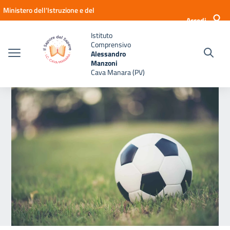
Vai ai contenuti
Vai al menu di navigazione
Vai al footer
Ministero dell'Istruzione e del
Accedi
Merito
Istituto
Comprensivo
Alessandro
Manzoni
Cava Manara (PV)